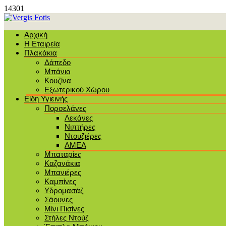
14301
Αρχική
Η Εταιρεία
Πλακάκια
Δάπεδο
Μπάνιο
Κουζίνα
Εξωτερικού Χώρου
Είδη Υγιεινής
Πορσελάνες
Λεκάνες
Νιπτήρες
Ντουζιέρες
ΑΜΕΑ
Μπαταρίες
Καζανάκια
Μπανιέρες
Καμπίνες
Υδρομασάζ
Σάουνες
Μίνι Πισίνες
Στήλες Ντούζ