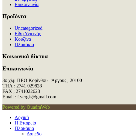
Επικοινωνία
Προϊόντα
Uncategorized
Είδη Υγιεινής
Κουζίνα
Πλακάκια
Kοινωνικά δίκτυα
Επικοινωνία
3ο χλμ ΠΕΟ Κορίνθου - Άργους , 20100
ΤΗΛ : 2741 029828
FAX ; 2741022623
Εmail : f.vergis@gmail.com
Powered by QuadraWeb
Αρχική
Η Εταιρεία
Πλακάκια
Δάπεδο