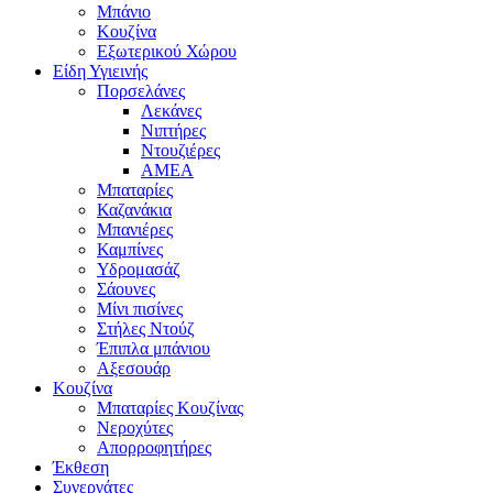
Μπάνιο
Κουζίνα
Εξωτερικού Χώρου
Είδη Υγιεινής
Πορσελάνες
Λεκάνες
Νιπτήρες
Ντουζιέρες
ΑΜΕΑ
Μπαταρίες
Καζανάκια
Μπανιέρες
Καμπίνες
Υδρομασάζ
Σάουνες
Μίνι πισίνες
Στήλες Ντούζ
Έπιπλα μπάνιου
Αξεσουάρ
Κουζίνα
Μπαταρίες Κουζίνας
Νεροχύτες
Απορροφητήρες
Έκθεση
Συνεργάτες