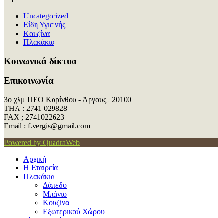
Uncategorized
Είδη Υγιεινής
Κουζίνα
Πλακάκια
Kοινωνικά δίκτυα
Επικοινωνία
3ο χλμ ΠΕΟ Κορίνθου - Άργους , 20100
ΤΗΛ : 2741 029828
FAX ; 2741022623
Εmail : f.vergis@gmail.com
Powered by QuadraWeb
Αρχική
Η Εταιρεία
Πλακάκια
Δάπεδο
Μπάνιο
Κουζίνα
Εξωτερικού Χώρου