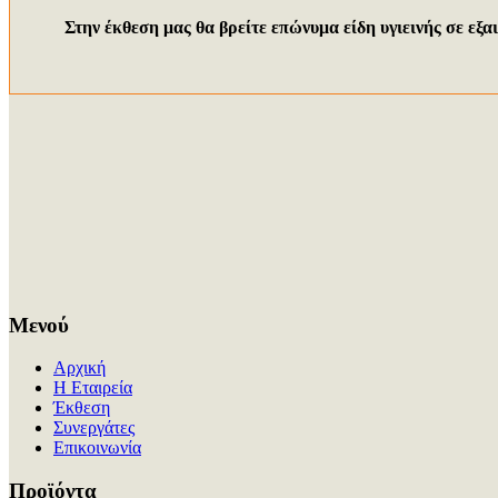
Στην έκθεση μας θα βρείτε επώνυμα είδη υγιεινής σε εξ
NAOS-BLANCO-BRILLO-25X75
NAOS-GOLD-BRI
NAOS-BLANCO-BRILLO-RET-60X60
LOGIC-WALN
ENERGY-GRIS-60.5X60.5
81500
38505
Grohe-Uniset
Μενού
Αρχική
Η Εταιρεία
Έκθεση
Συνεργάτες
Επικοινωνία
Προϊόντα