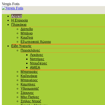
Vergis Fotis
Αρχική
Η Εταιρεία
Πλακάκια
Δάπεδο
Μπάνιο
Κουζίνα
Εξωτερικού Χώρου
Είδη Υγιεινής
Πορσελάνες
Λεκάνες
Νιπτήρες
Ντουζιέρες
ΑΜΕΑ
Μπαταρίες
Καζανάκια
Μπανιέρες
Καμπίνες
Υδρομασάζ
Σάουνες
Μίνι Πισίνες
Στήλες Ντούζ