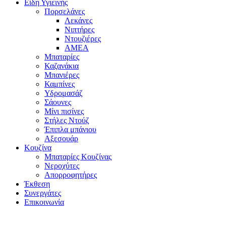
Είδη Υγιεινής
Πορσελάνες
Λεκάνες
Νιπτήρες
Ντουζιέρες
ΑΜΕΑ
Μπαταρίες
Καζανάκια
Μπανιέρες
Καμπίνες
Υδρομασάζ
Σάουνες
Μίνι πισίνες
Στήλες Ντούζ
Έπιπλα μπάνιου
Αξεσουάρ
Κουζίνα
Μπαταρίες Κουζίνας
Νεροχύτες
Απορροφητήρες
Έκθεση
Συνεργάτες
Επικοινωνία