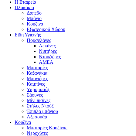
Η Εταιρεία
Πλακάκια
Δάπεδο
Μπάνιο
Κουζίνα
Εξωτερικού Χώρου
Είδη Υγιεινής
Πορσελάνες
Λεκάνες
Νιπτήρες
Ντουζιέρες
ΑΜΕΑ
Μπαταρίες
Καζανάκια
Μπανιέρες
Καμπίνες
Υδρομασάζ
Σάουνες
Μίνι πισίνες
Στήλες Ντούζ
Έπιπλα μπάνιου
Αξεσουάρ
Κουζίνα
Μπαταρίες Κουζίνας
Νεροχύτες