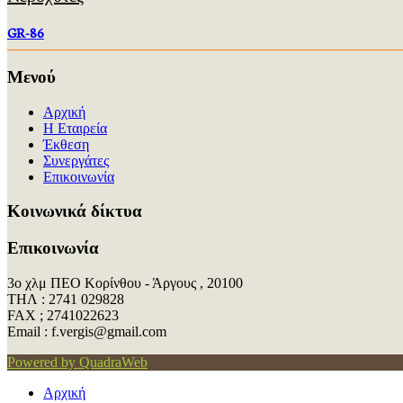
GR-86
Μενού
Αρχική
Η Εταιρεία
Έκθεση
Συνεργάτες
Επικοινωνία
Kοινωνικά δίκτυα
Επικοινωνία
3ο χλμ ΠΕΟ Κορίνθου - Άργους , 20100
ΤΗΛ : 2741 029828
FAX ; 2741022623
Εmail : f.vergis@gmail.com
Powered by QuadraWeb
Αρχική