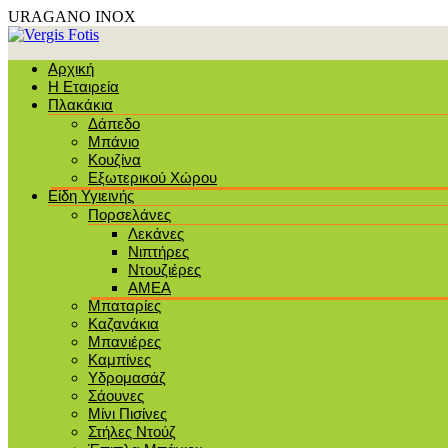
URAGANO INOX
Αρχική
Η Εταιρεία
Πλακάκια
Δάπεδο
Μπάνιο
Κουζίνα
Εξωτερικού Χώρου
Είδη Υγιεινής
Πορσελάνες
Λεκάνες
Νιπτήρες
Ντουζιέρες
ΑΜΕΑ
Μπαταρίες
Καζανάκια
Μπανιέρες
Καμπίνες
Υδρομασάζ
Σάουνες
Μίνι Πισίνες
Στήλες Ντούζ