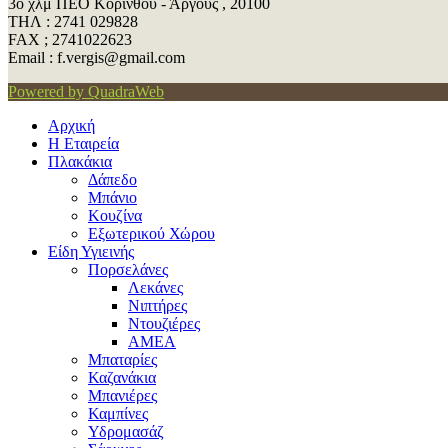
3ο χλμ ΠΕΟ Κορίνθου - Άργους , 20100
ΤΗΛ : 2741 029828
FAX ; 2741022623
Εmail : f.vergis@gmail.com
Powered by QuadraWeb
Αρχική
Η Εταιρεία
Πλακάκια
Δάπεδο
Μπάνιο
Κουζίνα
Εξωτερικού Χώρου
Είδη Υγιεινής
Πορσελάνες
Λεκάνες
Νιπτήρες
Ντουζιέρες
ΑΜΕΑ
Μπαταρίες
Καζανάκια
Μπανιέρες
Καμπίνες
Υδρομασάζ