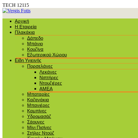
TECH 12115
Αρχική
Η Εταιρεία
Πλακάκια
Δάπεδο
Μπάνιο
Κουζίνα
Εξωτερικού Χώρου
Είδη Υγιεινής
Πορσελάνες
Λεκάνες
Νιπτήρες
Ντουζιέρες
ΑΜΕΑ
Μπαταρίες
Καζανάκια
Μπανιέρες
Καμπίνες
Υδρομασάζ
Σάουνες
Μίνι Πισίνες
Στήλες Ντούζ