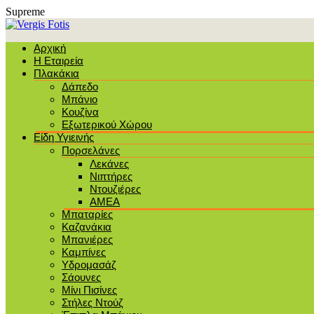
Supreme
Αρχική
Η Εταιρεία
Πλακάκια
Δάπεδο
Μπάνιο
Κουζίνα
Εξωτερικού Χώρου
Είδη Υγιεινής
Πορσελάνες
Λεκάνες
Νιπτήρες
Ντουζιέρες
ΑΜΕΑ
Μπαταρίες
Καζανάκια
Μπανιέρες
Καμπίνες
Υδρομασάζ
Σάουνες
Μίνι Πισίνες
Στήλες Ντούζ