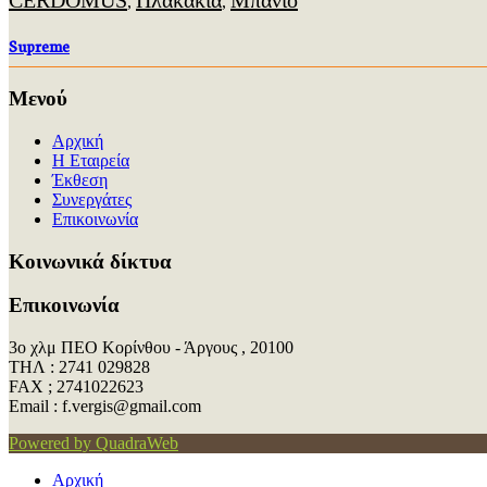
CERDOMUS
Πλακάκια
Μπάνιο
,
,
Supreme
Μενού
Αρχική
Η Εταιρεία
Έκθεση
Συνεργάτες
Επικοινωνία
Kοινωνικά δίκτυα
Επικοινωνία
3ο χλμ ΠΕΟ Κορίνθου - Άργους , 20100
ΤΗΛ : 2741 029828
FAX ; 2741022623
Εmail : f.vergis@gmail.com
Powered by QuadraWeb
Αρχική