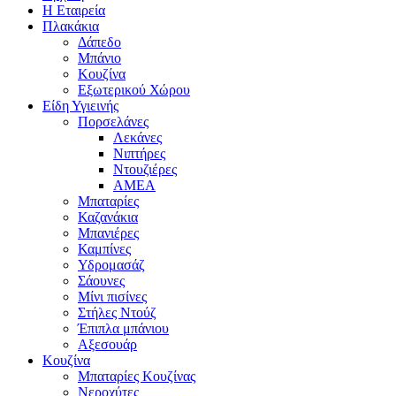
Η Εταιρεία
Πλακάκια
Δάπεδο
Μπάνιο
Κουζίνα
Εξωτερικού Χώρου
Είδη Υγιεινής
Πορσελάνες
Λεκάνες
Νιπτήρες
Ντουζιέρες
ΑΜΕΑ
Μπαταρίες
Καζανάκια
Μπανιέρες
Καμπίνες
Υδρομασάζ
Σάουνες
Μίνι πισίνες
Στήλες Ντούζ
Έπιπλα μπάνιου
Αξεσουάρ
Κουζίνα
Μπαταρίες Κουζίνας
Νεροχύτες