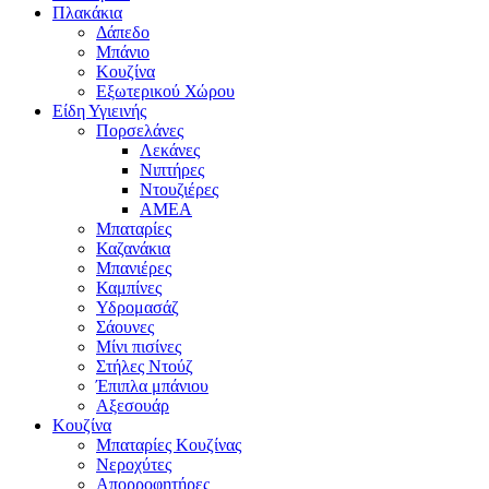
Πλακάκια
Δάπεδο
Μπάνιο
Κουζίνα
Εξωτερικού Χώρου
Είδη Υγιεινής
Πορσελάνες
Λεκάνες
Νιπτήρες
Ντουζιέρες
ΑΜΕΑ
Μπαταρίες
Καζανάκια
Μπανιέρες
Καμπίνες
Υδρομασάζ
Σάουνες
Μίνι πισίνες
Στήλες Ντούζ
Έπιπλα μπάνιου
Αξεσουάρ
Κουζίνα
Μπαταρίες Κουζίνας
Νεροχύτες
Απορροφητήρες