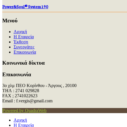
Power&Soul® System 190
Μενού
Αρχική
Η Εταιρεία
Έκθεση
Συνεργάτες
Επικοινωνία
Kοινωνικά δίκτυα
Επικοινωνία
3ο χλμ ΠΕΟ Κορίνθου - Άργους , 20100
ΤΗΛ : 2741 029828
FAX ; 2741022623
Εmail : f.vergis@gmail.com
Powered by QuadraWeb
Αρχική
Η Εταιρεία