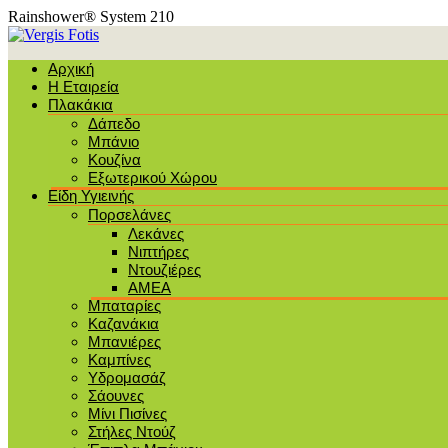
Rainshower® System 210
Αρχική
Η Εταιρεία
Πλακάκια
Δάπεδο
Μπάνιο
Κουζίνα
Εξωτερικού Χώρου
Είδη Υγιεινής
Πορσελάνες
Λεκάνες
Νιπτήρες
Ντουζιέρες
ΑΜΕΑ
Μπαταρίες
Καζανάκια
Μπανιέρες
Καμπίνες
Υδρομασάζ
Σάουνες
Μίνι Πισίνες
Στήλες Ντούζ