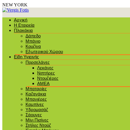
NEW YORK
Αρχική
Η Εταιρεία
Πλακάκια
Δάπεδο
Μπάνιο
Κουζίνα
Εξωτερικού Χώρου
Είδη Υγιεινής
Πορσελάνες
Λεκάνες
Νιπτήρες
Ντουζιέρες
ΑΜΕΑ
Μπαταρίες
Καζανάκια
Μπανιέρες
Καμπίνες
Υδρομασάζ
Σάουνες
Μίνι Πισίνες
Στήλες Ντούζ