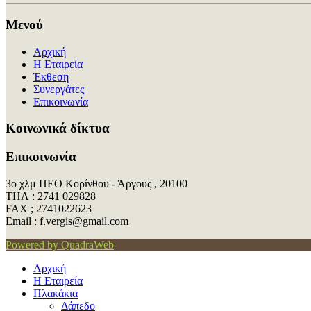
Μενού
Αρχική
Η Εταιρεία
Έκθεση
Συνεργάτες
Επικοινωνία
Kοινωνικά δίκτυα
Επικοινωνία
3ο χλμ ΠΕΟ Κορίνθου - Άργους , 20100
ΤΗΛ : 2741 029828
FAX ; 2741022623
Εmail : f.vergis@gmail.com
Powered by QuadraWeb
Αρχική
Η Εταιρεία
Πλακάκια
Δάπεδο