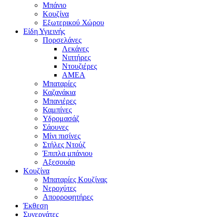
Μπάνιο
Κουζίνα
Εξωτερικού Χώρου
Είδη Υγιεινής
Πορσελάνες
Λεκάνες
Νιπτήρες
Ντουζιέρες
ΑΜΕΑ
Μπαταρίες
Καζανάκια
Μπανιέρες
Καμπίνες
Υδρομασάζ
Σάουνες
Μίνι πισίνες
Στήλες Ντούζ
Έπιπλα μπάνιου
Αξεσουάρ
Κουζίνα
Μπαταρίες Κουζίνας
Νεροχύτες
Απορροφητήρες
Έκθεση
Συνεργάτες