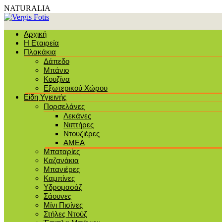
NATURALIA
Αρχική
Η Εταιρεία
Πλακάκια
Δάπεδο
Μπάνιο
Κουζίνα
Εξωτερικού Χώρου
Είδη Υγιεινής
Πορσελάνες
Λεκάνες
Νιπτήρες
Ντουζιέρες
ΑΜΕΑ
Μπαταρίες
Καζανάκια
Μπανιέρες
Καμπίνες
Υδρομασάζ
Σάουνες
Μίνι Πισίνες
Στήλες Ντούζ