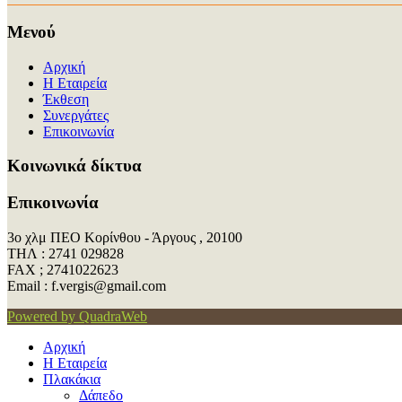
Μενού
Αρχική
Η Εταιρεία
Έκθεση
Συνεργάτες
Επικοινωνία
Kοινωνικά δίκτυα
Επικοινωνία
3ο χλμ ΠΕΟ Κορίνθου - Άργους , 20100
ΤΗΛ : 2741 029828
FAX ; 2741022623
Εmail : f.vergis@gmail.com
Powered by QuadraWeb
Αρχική
Η Εταιρεία
Πλακάκια
Δάπεδο