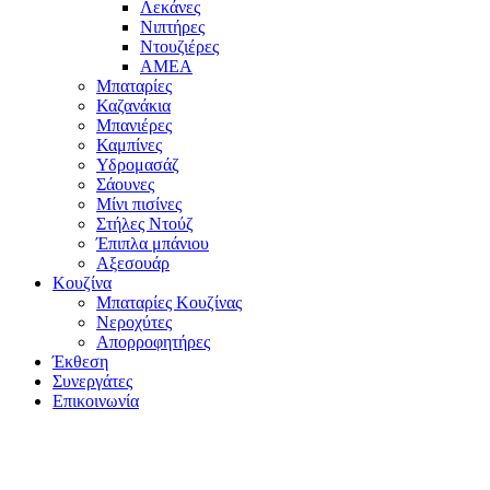
Λεκάνες
Νιπτήρες
Ντουζιέρες
ΑΜΕΑ
Μπαταρίες
Καζανάκια
Μπανιέρες
Καμπίνες
Υδρομασάζ
Σάουνες
Μίνι πισίνες
Στήλες Ντούζ
Έπιπλα μπάνιου
Αξεσουάρ
Κουζίνα
Μπαταρίες Κουζίνας
Νεροχύτες
Απορροφητήρες
Έκθεση
Συνεργάτες
Επικοινωνία