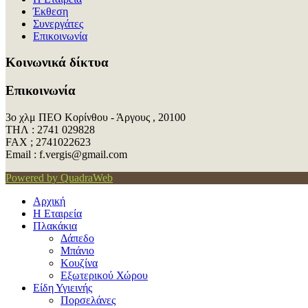
Έκθεση
Συνεργάτες
Επικοινωνία
Kοινωνικά δίκτυα
Επικοινωνία
3ο χλμ ΠΕΟ Κορίνθου - Άργους , 20100
ΤΗΛ : 2741 029828
FAX ; 2741022623
Εmail : f.vergis@gmail.com
Powered by QuadraWeb
Αρχική
Η Εταιρεία
Πλακάκια
Δάπεδο
Μπάνιο
Κουζίνα
Εξωτερικού Χώρου
Είδη Υγιεινής
Πορσελάνες