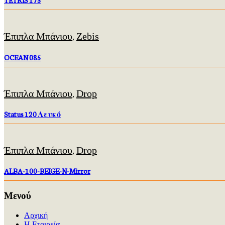
TETRIS 175
Έπιπλα Μπάνιου
Zebis
,
OCEAN 085
Έπιπλα Μπάνιου
Drop
,
Status 120 Λευκό
Έπιπλα Μπάνιου
Drop
,
ALBA-100-BEIGE-N-Mirror
Μενού
Αρχική
Η Εταιρεία