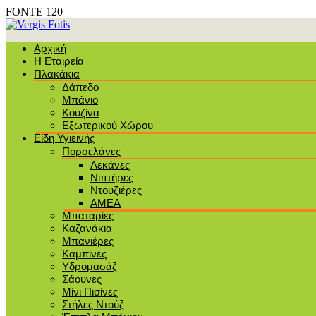
FONTE 120
Αρχική
Η Εταιρεία
Πλακάκια
Δάπεδο
Μπάνιο
Κουζίνα
Εξωτερικού Χώρου
Είδη Υγιεινής
Πορσελάνες
Λεκάνες
Νιπτήρες
Ντουζιέρες
ΑΜΕΑ
Μπαταρίες
Καζανάκια
Μπανιέρες
Καμπίνες
Υδρομασάζ
Σάουνες
Μίνι Πισίνες
Στήλες Ντούζ