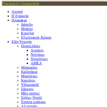
Powered by QuadraWeb
Αρχική
Η Εταιρεία
Πλακάκια
Δάπεδο
Μπάνιο
Κουζίνα
Εξωτερικού Χώρου
Είδη Υγιεινής
Πορσελάνες
Λεκάνες
Νιπτήρες
Ντουζιέρες
ΑΜΕΑ
Μπαταρίες
Καζανάκια
Μπανιέρες
Καμπίνες
Υδρομασάζ
Σάουνες
Μίνι πισίνες
Στήλες Ντούζ
Έπιπλα μπάνιου
Αξεσουάρ