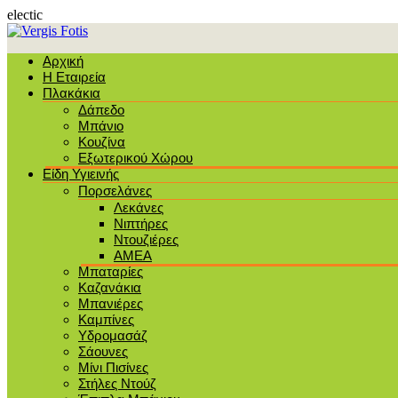
electic
Αρχική
Η Εταιρεία
Πλακάκια
Δάπεδο
Μπάνιο
Κουζίνα
Εξωτερικού Χώρου
Είδη Υγιεινής
Πορσελάνες
Λεκάνες
Νιπτήρες
Ντουζιέρες
ΑΜΕΑ
Μπαταρίες
Καζανάκια
Μπανιέρες
Καμπίνες
Υδρομασάζ
Σάουνες
Μίνι Πισίνες
Στήλες Ντούζ