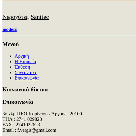
Νεροχύτες
Sanitec
,
modern
Μενού
Αρχική
Η Εταιρεία
Έκθεση
Συνεργάτες
Επικοινωνία
Kοινωνικά δίκτυα
Επικοινωνία
3ο χλμ ΠΕΟ Κορίνθου - Άργους , 20100
ΤΗΛ : 2741 029828
FAX ; 2741022623
Εmail : f.vergis@gmail.com