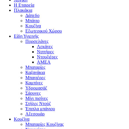
Η Εταιρεία
Πλακάκια
Δάπεδο
Μπάνιο
Κουζίνα
Εξωτερικού Χώρου
Είδη Υγιεινής
Πορσελάνες
Λεκάνες
Νιπτήρες
Ντουζιέρες
ΑΜΕΑ
Μπαταρίες
Καζανάκια
Μπανιέρες
Καμπίνες
Υδρομασάζ
Σάουνες
Μίνι πισίνες
Στήλες Ντούζ
Έπιπλα μπάνιου
Αξεσουάρ
Κουζίνα
Μπαταρίες Κουζίνας