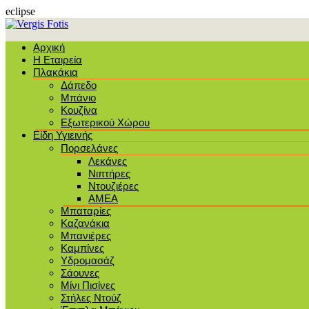
eclipse
Αρχική
Η Εταιρεία
Πλακάκια
Δάπεδο
Μπάνιο
Κουζίνα
Εξωτερικού Χώρου
Είδη Υγιεινής
Πορσελάνες
Λεκάνες
Νιπτήρες
Ντουζιέρες
ΑΜΕΑ
Μπαταρίες
Καζανάκια
Μπανιέρες
Καμπίνες
Υδρομασάζ
Σάουνες
Μίνι Πισίνες
Στήλες Ντούζ