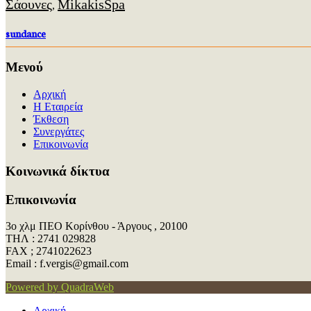
Σάουνες
MikakisSpa
,
sundance
Μενού
Αρχική
Η Εταιρεία
Έκθεση
Συνεργάτες
Επικοινωνία
Kοινωνικά δίκτυα
Επικοινωνία
3ο χλμ ΠΕΟ Κορίνθου - Άργους , 20100
ΤΗΛ : 2741 029828
FAX ; 2741022623
Εmail : f.vergis@gmail.com
Powered by QuadraWeb
Αρχική