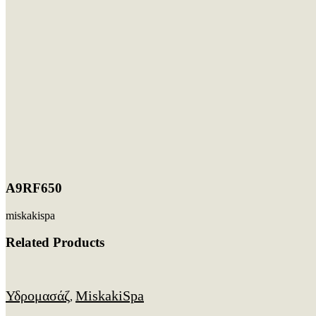
A9RF650
miskakispa
Related Products
Υδρομασάζ
MiskakiSpa
,