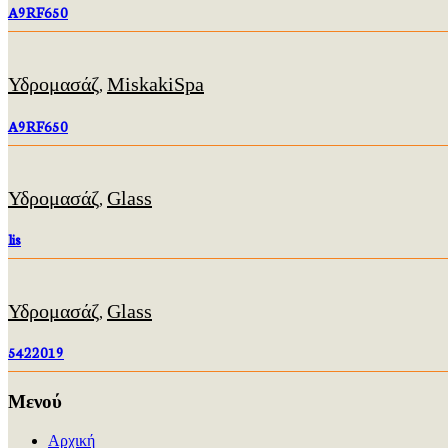
A9RF650
Υδρομασάζ
MiskakiSpa
,
A9RF650
Υδρομασάζ
Glass
,
lis
Υδρομασάζ
Glass
,
5422019
Μενού
Αρχική