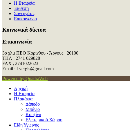
Η Εταιρεία
Έκθεση
Συνεργάτες
Επικοινωνία
Kοινωνικά δίκτυα
Επικοινωνία
3ο χλμ ΠΕΟ Κορίνθου - Άργους , 20100
ΤΗΛ : 2741 029828
FAX ; 2741022623
Εmail : f.vergis@gmail.com
Powered by QuadraWeb
Αρχική
Η Εταιρεία
Πλακάκια
Δάπεδο
Μπάνιο
Κουζίνα
Εξωτερικού Χώρου
Είδη Υγιεινής