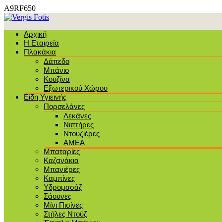
A9RF650
Αρχική
Η Εταιρεία
Πλακάκια
Δάπεδο
Μπάνιο
Κουζίνα
Εξωτερικού Χώρου
Είδη Υγιεινής
Πορσελάνες
Λεκάνες
Νιπτήρες
Ντουζιέρες
ΑΜΕΑ
Μπαταρίες
Καζανάκια
Μπανιέρες
Καμπίνες
Υδρομασάζ
Σάουνες
Μίνι Πισίνες
Στήλες Ντούζ