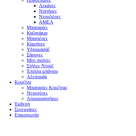
Πορσελάνες
Λεκάνες
Νιπτήρες
Ντουζιέρες
ΑΜΕΑ
Μπαταρίες
Καζανάκια
Μπανιέρες
Καμπίνες
Υδρομασάζ
Σάουνες
Μίνι πισίνες
Στήλες Ντούζ
Έπιπλα μπάνιου
Αξεσουάρ
Κουζίνα
Μπαταρίες Κουζίνας
Νεροχύτες
Απορροφητήρες
Έκθεση
Συνεργάτες
Επικοινωνία