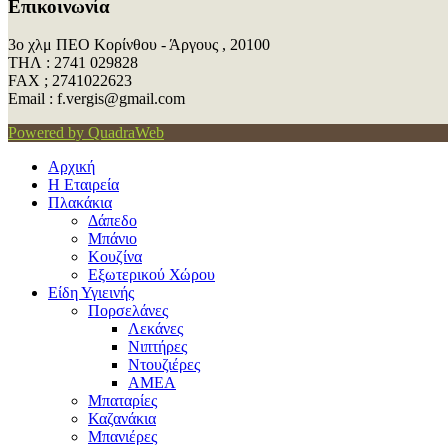
Επικοινωνία
3ο χλμ ΠΕΟ Κορίνθου - Άργους , 20100
ΤΗΛ : 2741 029828
FAX ; 2741022623
Εmail : f.vergis@gmail.com
Powered by QuadraWeb
Αρχική
Η Εταιρεία
Πλακάκια
Δάπεδο
Μπάνιο
Κουζίνα
Εξωτερικού Χώρου
Είδη Υγιεινής
Πορσελάνες
Λεκάνες
Νιπτήρες
Ντουζιέρες
ΑΜΕΑ
Μπαταρίες
Καζανάκια
Μπανιέρες