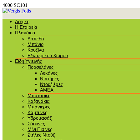
4000 SC101
Αρχική
Η Εταιρεία
Πλακάκια
Δάπεδο
Μπάνιο
Κουζίνα
Εξωτερικού Χώρου
Είδη Υγιεινής
Πορσελάνες
Λεκάνες
Νιπτήρες
Ντουζιέρες
ΑΜΕΑ
Μπαταρίες
Καζανάκια
Μπανιέρες
Καμπίνες
Υδρομασάζ
Σάουνες
Μίνι Πισίνες
Στήλες Ντούζ