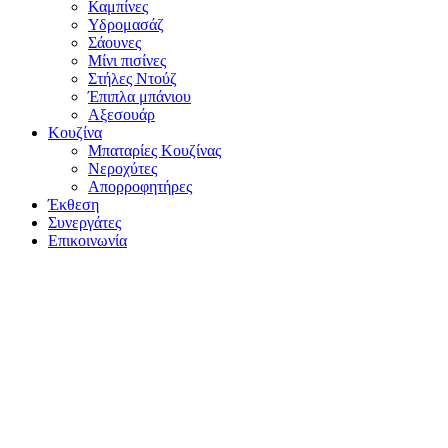
Καμπίνες
Υδρομασάζ
Σάουνες
Μίνι πισίνες
Στήλες Ντούζ
Έπιπλα μπάνιου
Αξεσουάρ
Κουζίνα
Μπαταρίες Κουζίνας
Νεροχύτες
Απορροφητήρες
Έκθεση
Συνεργάτες
Επικοινωνία