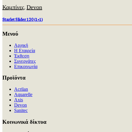
Καμπίνες
Devon
,
Starlet Slider 120 (1+1)
Μενού
Αρχική
Η Εταιρεία
Έκθεση
Συνεργάτες
Επικοινωνία
Προϊόντα
Acrilan
Aquarelle
Axis
Devon
Sanitec
Kοινωνικά δίκτυα